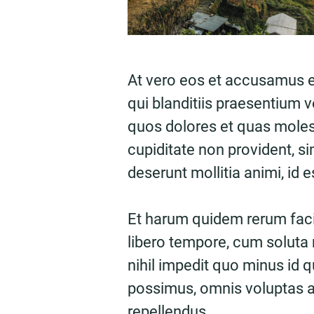
At vero eos et accusamus e
qui blanditiis praesentium v
quos dolores et quas molest
cupiditate non provident, sim
deserunt mollitia animi, id 
Et harum quidem rerum facil
libero tempore, cum soluta 
nihil impedit quo minus id
possimus, omnis voluptas 
repellendus.