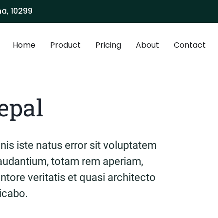
na, 10299
Home
Product
Pricing
About
Contact
epal
is iste natus error sit voluptatem
udantium, totam rem aperiam,
ntore veritatis et quasi architecto
licabo.