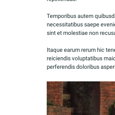
Temporibus autem quibusdam
necessitatibus saepe evenie
sint et molestiae non recu
Itaque earum rerum hic tene
reiciendis voluptatibus mai
perferendis doloribus asperi