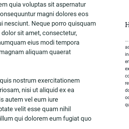
m quia voluptas sit aspernatur
a consequuntur magni dolores eos
ui nesciunt. Neque porro quisquam
H
 dolor sit amet, consectetur,
..
on numquam eius modi tempora
a
re magnam aliquam quaerat
in
e
ex
c
 quis nostrum exercitationem
re
riosam, nisi ut aliquid ex ea
do
o
 autem vel eum iure
qu
ptate velit esse quam nihil
 illum qui dolorem eum fugiat quo