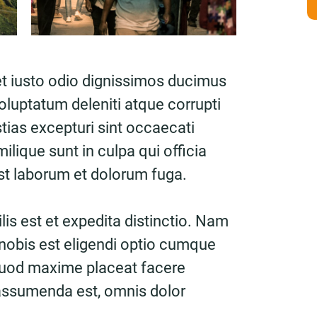
t iusto odio dignissimos ducimus
oluptatum deleniti atque corrupti
ias excepturi sint occaecati
ilique sunt in culpa qui officia
est laborum et dolorum fuga.
is est et expedita distinctio. Nam
nobis est eligendi optio cumque
 quod maxime placeat facere
assumenda est, omnis dolor